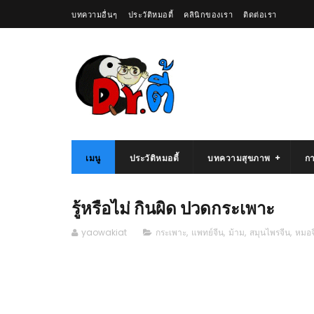
บทความอื่นๆ
ประวัติหมอตี้
คลินิกของเรา
ติดต่อเรา
เมนู
ประวัติหมอตี้
บทความสุขภาพ
กา
รู้หรือไม่ กินผิด ปวดกระเพาะ
yaowakiat
กระเพาะ
,
แพทย์จีน
,
ม้าม
,
สมุนไพรจีน
,
หมอจ