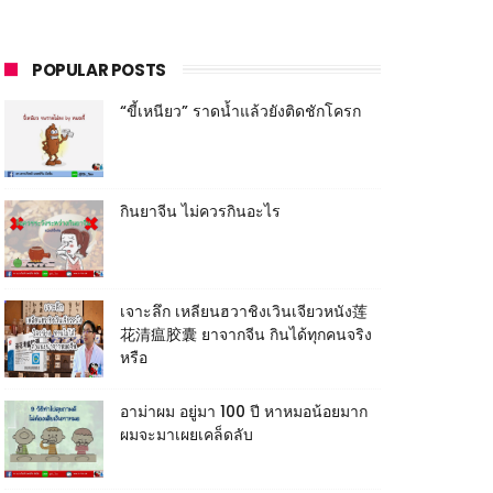
POPULAR POSTS
“ขี้เหนียว” ราดน้ำแล้วยังติดชักโครก
กินยาจีน ไม่ควรกินอะไร
เจาะลึก เหลียนฮวาชิงเวินเจียวหนัง莲
花清瘟胶囊 ยาจากจีน กินได้ทุกคนจริง
หรือ
อาม่าผม อยู่มา 100 ปี หาหมอน้อยมาก
ผมจะมาเผยเคล็ดลับ