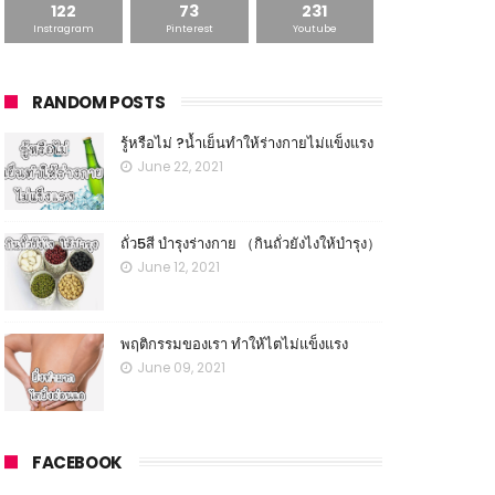
122
73
231
Instragram
Pinterest
Youtube
RANDOM POSTS
รู้หรือไม่ ?น้ำเย็นทำให้ร่างกายไม่แข็งแรง
June 22, 2021
ถั่ว5สี บำรุงร่างกาย （กินถั่วยังไงให้บำรุง）
June 12, 2021
พฤติกรรมของเรา ทำให้ไตไม่แข็งแรง
June 09, 2021
FACEBOOK