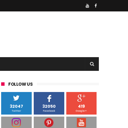
FOLLOW US
32047
32050
419
Twitter
Facebook
Google+