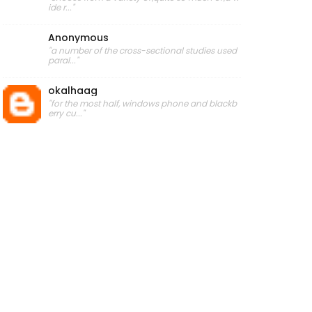
ide r..."
Anonymous
"a number of the cross-sectional studies used
paral..."
okalhaag
"for the most half, windows phone and blackb
erry cu..."