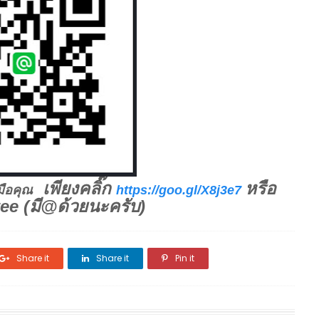
เพียงคลิ๊ก
หรือ
มือคุณ
https://goo.gl/X8j3e7
ee (มี@ด้วยนะครับ)
Share it
Share it
Pin it