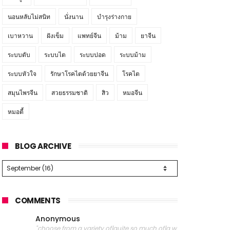
นอนหลับไม่สนิท
นั่งนาน
บำรุงร่างกาย
เบาหวาน
ฝังเข็ม
แพทย์จีน
ม้าม
ยาจีน
ระบบตับ
ระบบไต
ระบบปอด
ระบบม้าม
ระบบหัวใจ
รักษาโรคไตด้วยยาจีน
โรคไต
สมุนไพรจีน
สวยธรรมชาติ
สิว
หมอจีน
หมอตี้
BLOG ARCHIVE
COMMENTS
Anonymous
"choose from a variety of|quite so much of|a w