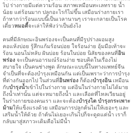
ไป ร่างกายมีแต่ความร้อน สภาพเหมือนทะเลทราย น้ำ
น้อย แต่ร้อนมาก ปลูกอะไรก้ไม่ขึ้น เสมือนร่างกายเรา
ถ้าหากว่าร้อนแบบนี้เป็นเวลานานๆ เราจะกลายเป็นโรค
เดี๋ยว
หมอตี้
จะเล่าให้ฟังว่าเป็นยังไง
คนที่มีลักษณะอินพร่องจะเป็นคนที่มีรูปร่างผอมสูง
คอแห้งบ่อย รู้สึกแก้มร้อนบ่อย ใจร้อนง่าย อุ้มมือเท้าจะ
ร้อน นอนไม่หลับ ฝันบ่อย ร้อนในบ่อย นิสัยของคนที่
อิน
พร่อง
จะเป็นคนอารมณ์ร้อนง่าย ชอบคิดในเรื่องไม่
สบายใจ เป็นคนช่างพูด ลักษณะแบบนี้ในทางแพทย์จีน
จำเป็นที่จะต้องบำรุงเหมือนกัน แต่เป็นเพราะว่าการบำรุง
ที่ต่างกันออกไป ในส่วนที่
อินพร่อง
ก็ต้อง
บำรุงอิน
เหมือน
กับ
บำรุงน้ำ
เข้าไปในร่างกาย แต่อินในร่างกายไม่ได้มาย
ถึงน้ำเท่านั้น แต่จะหมายถึงน้ำ และเลือดที่ไหลเวียนอยู่
ในร่างกายของคนเรา และจะต้อง
บำรุงไต
บำรุงกระเพาะ
ม้าม
ให้แข็งแรงด้วย เสมือนการปลูกต้นไม่ให้เยอะๆ และ
เสริมน้ำให้ด้วย ถ้าต้นไม่เยอะเกินไปก็จะดูดแต่น้ำ เราก็
กลับมาสู่สภาวะเดิมคือไม่มีน้ำ