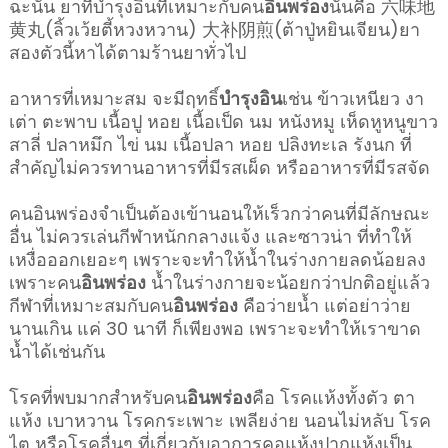
ฉะนั้น ยาที่บำรุงอินที่เหมาะกับคน
อินพร่อง
นั้นคือ 六味地
黄丸(ลิ้วเว้ยตี้หวงหวาน) 大补阴煎(ต้าปู่หยินเจียน)ยา
สองตัวนี้หาได้ตามร้านยาทั่วไป
อาหารที่เหมาะสม จะมีฤทธิ์
บำรุงอิน
เช่น ข้าวเหนียว งา
เต่า ตะพาบ เนื้อปู หอย เนื้อเป็ด นม หนังหมู เห็ดหูหนูขาว
สาลี่ ปลาหมึก ไข่ นม เนื้อปลา หอย ปลิงทะเล รังนก ที่
สำคัญไม่ควรทานอาหารที่มีรสเผ็ด หรืออาหารที่มีรสจัด
คนอินพร่องจำเป็นต้องเข้านอนให้เร็วกว่าคนที่มีลักษณะ
อื่น ไม่ควรเล่นกีฬาหนักกลางแจ้ง และซาวน่า ที่ทำให้
เหงื่อออกเยอะๆ เพราะจะทำให้น้ำในร่างกายลดน้อยลง
เพราะคน
อินพร่อง
น้ำในร่างกายจะน้อยกว่าปกติอยู่แล้ว
กีฬาที่เหมาะสมกับคน
อินพร่อง
คือว่ายน้ำ แต่อย่าว่าย
นานเกิน แค่ 30 นาที ก็เพียงพอ เพราะจะทำให้เราขาด
น้ำได้เช่นกัน
โรคที่พบมากสำหรับคน
อินพร่อง
คือ โรคแห้งทั้งตัว ตา
แห้ง เบาหวาน โรคกระเพาะ เพลียง่าย นอนไม่หลับ โรค
ไต หรือโรคอื่นๆ ที่เกี่ยวกับอาการคอแห้งปากแห้งเป็น