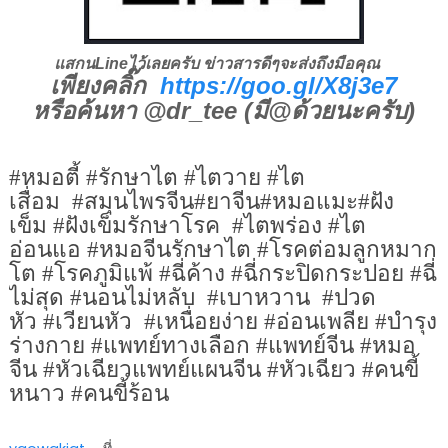
แสกนLineไว้เลยครับ ข่าวสารดีๆจะส่งถึงมือคุณ
เพียงคลิ๊ก
https://goo.gl/X8j3e7
หรือค้นหา @dr_tee (มี@ด้วยนะครับ)
#
หมอตี้
#
รักษาไต
#
ไตวาย
#
ไต
เสื่อม
#
สมุนไพรจีน
#
ยาจีน
#
หมอแมะ
#
ฝัง
เข็ม
#
ฝังเข็มรักษาโรค
#
ไตพร่อง
#
ไต
อ่อนแอ
#
หมอจีนรักษาไต
#
โรคต่อมลูกหมาก
โต
#
โรคภูมิแพ้
#
ฉี่ค้าง
#
ฉี่กระปิดกระปอย
#
ฉี่
ไม่สุด
#
นอนไม่หลับ
#
เบาหวาน
#
ปวด
หัว
#
เวียนหัว
#
เหนื่อยง่าย
#
อ่อนเพลีย
#
บำรุง
ร่างกาย
#
แพทย์ทางเลือก
#
แพทย์จีน
#
หมอ
จีน
#
หัวเฉียวแพทย์แผนจีน
#
หัวเฉียว
#
คนขี้
หนาว
#
คนขี้ร้อน